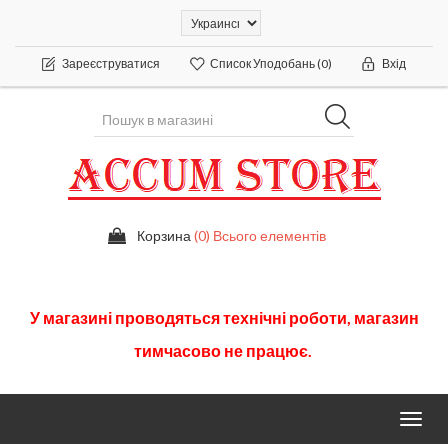
Зареєструватися
Список Уподобань
(0)
Вхід
Корзина
(0) Всього елементів
У
магазині
проводяться
технічні
роботи
,
магазин
тимчасово
не працює.
Toggl
navig