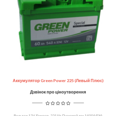
Аккумулятор Green Power 225 (левый Плюс)
Дзвінок про ціноутворення
Вольтаж 12V Емкость 225Ah Пусковой ток 1400A(EN)