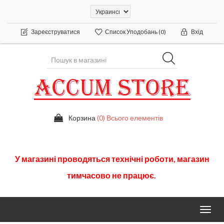
Зареєструватися
Список Уподобань
(0)
Вхід
Корзина
(0) Всього елементів
У
магазині
проводяться
технічні
роботи
,
магазин
тимчасово
не працює.
Toggl
navig