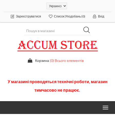
Зареєструватися
Список Уподобань
(0)
Вхід
Корзина
(0) Всього елементів
У
магазині
проводяться
технічні
роботи
,
магазин
тимчасово
не працює.
Toggl
navig