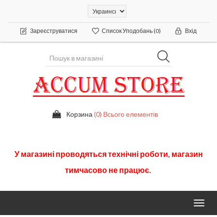
Зареєструватися
Список Уподобань
(0)
Вхід
Корзина
(0) Всього елементів
У
магазині
проводяться
технічні
роботи
,
магазин
тимчасово
не працює.
Toggl
navig