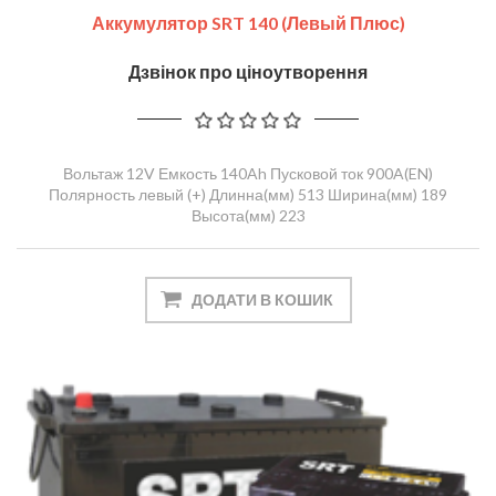
Аккумулятор SRT 140 (левый Плюс)
Дзвінок про ціноутворення
Вольтаж 12V Емкость 140Ah Пусковой ток 900A(EN)
Полярность левый (+) Длинна(мм) 513 Ширина(мм) 189
Высота(мм) 223