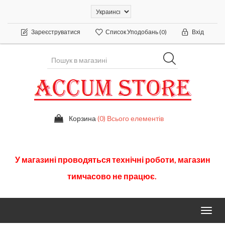
Зареєструватися
Список Уподобань
(0)
Вхід
Корзина
(0) Всього елементів
У
магазині
проводяться
технічні
роботи
,
магазин
тимчасово
не працює.
Toggl
navig