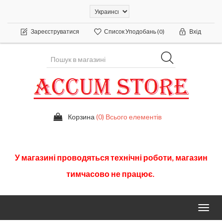
Зареєструватися
Список Уподобань
(0)
Вхід
Корзина
(0) Всього елементів
У
магазині
проводяться
технічні
роботи
,
магазин
тимчасово
не працює.
Toggl
navig