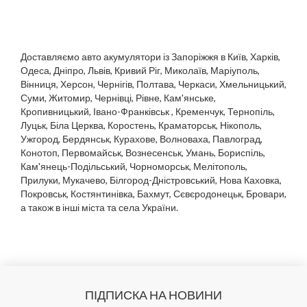
Доставляємо авто акумулятори із Запоріжжя в Київ, Харків,
Одеса, Дніпро, Львів, Кривий Ріг, Миколаїв, Маріуполь,
Вінниця, Херсон, Чернігів, Полтава, Черкаси, Хмельницький,
Суми, Житомир, Чернівці, Рівне, Кам'янське,
Кропивницький, Івано-Франківськ
, Кременчук, Тернопіль,
Луцьк, Біла Церква, Коростень, Краматорськ, Нікополь,
Ужгород, Бердянськ, Курахове, Волноваха, Павлоград,
Конотоп, Первомайськ, Вознесенськ, Умань, Бориспіль,
Кам'янець-Подільський, Чорноморськ, Мелітополь,
Прилуки, Мукачево,
Білгород-Дністровський, Нова Каховка,
Покровськ, Костянтинівка, Бахмут, Сєвєродонецьк, Бровари,
а також в інші міста та села України.
ПІДПИСКА НА НОВИНИ