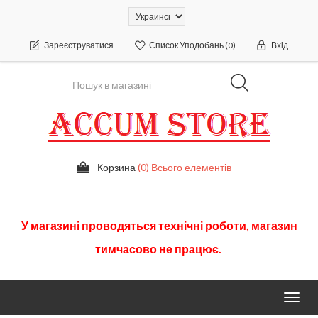
Зареєструватися
Список Уподобань
(0)
Вхід
Корзина
(0) Всього елементів
У
магазині
проводяться
технічні
роботи
,
магазин
тимчасово
не працює.
Toggl
navig