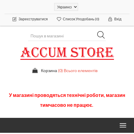
Зареєструватися
Список Уподобань
(0)
Вхід
Корзина
(0) Всього елементів
У
магазині
проводяться
технічні
роботи
,
магазин
тимчасово
не працює.
Toggl
navig