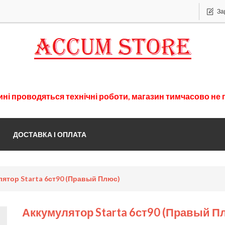
За
ині
проводяться
технічні
роботи
,
магазин
тимчасово
не 
ДОСТАВКА І ОПЛАТА
ятор Starta 6ст90 (правый Плюс)
Аккумулятор Starta 6ст90 (правый П