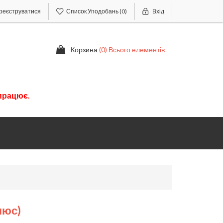
реєструватися
Список Уподобань
(0)
Вхід
Корзина
(0) Всього елементів
працює.
люс)