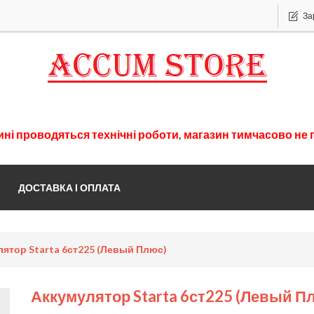
За
ині
проводяться
технічні
роботи
,
магазин
тимчасово
не 
ДОСТАВКА І ОПЛАТА
ятор Starta 6ст225 (левый Плюс)
Аккумулятор Starta 6ст225 (левый П