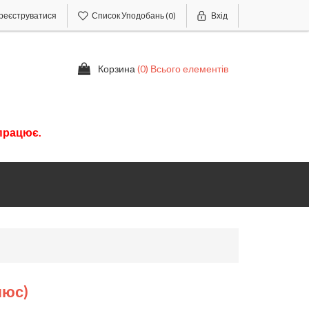
реєструватися
Список Уподобань
(0)
Вхід
Корзина
(0) Всього елементів
працює.
люс)