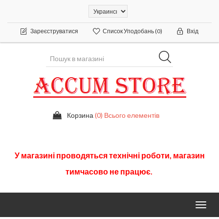
Зареєструватися
Список Уподобань
(0)
Вхід
Корзина
(0) Всього елементів
У
магазині
проводяться
технічні
роботи
,
магазин
тимчасово
не працює.
Toggl
navig