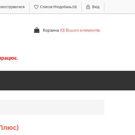
реєструватися
Список Уподобань
(0)
Вхід
Корзина
(0) Всього елементів
працює.
 Плюс)