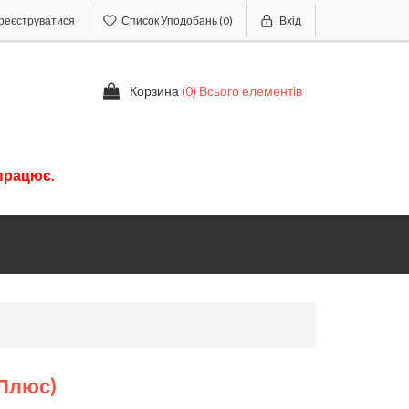
реєструватися
Список Уподобань
(0)
Вхід
Корзина
(0) Всього елементів
працює.
 Плюс)