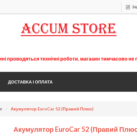
За
ині
проводяться
технічні
роботи
,
магазин
тимчасово
не 
ДОСТАВКА І ОПЛАТА
r
Акумулятор EuroCar 52 (правий Плюс)
Акумулятор EuroCar 52 (правий Плюс