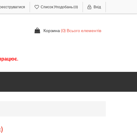
реєструватися
Список Уподобань
(0)
Вхід
Корзина
(0) Всього елементів
працює.
)