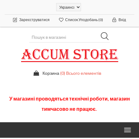
Зареєструватися
Список Уподобань
(0)
Вхід
Корзина
(0) Всього елементів
У
магазині
проводяться
технічні
роботи
,
магазин
тимчасово
не працює.
Toggl
navig