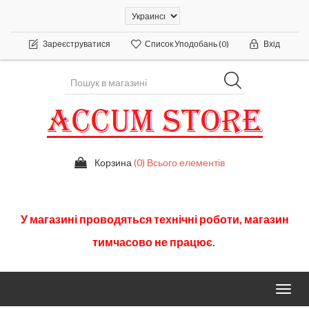
Зареєструватися
Список Уподобань
(0)
Вхід
Корзина
(0) Всього елементів
У
магазині
проводяться
технічні
роботи
,
магазин
тимчасово
не працює.
Toggl
navig